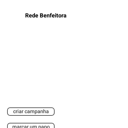
Rede Benfeitora
Divulgação através de nossas redes
sociais e mailing list.
Pronto para publicar sua
obra literária?
Inicie a construção de seu projeto em
nossa plataforma ou marque um papo
com um de nossos especialistas.
criar campanha
marcar um papo