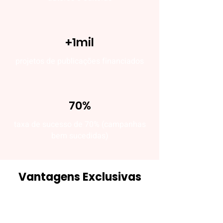
+1mil
projetos de publicações financiados
70%
taxa de sucesso de 70% (campanhas
bem sucedidas)
Vantagens Exclusivas
Para ampliar nossa comunidade
literária e impulsionar projetos que