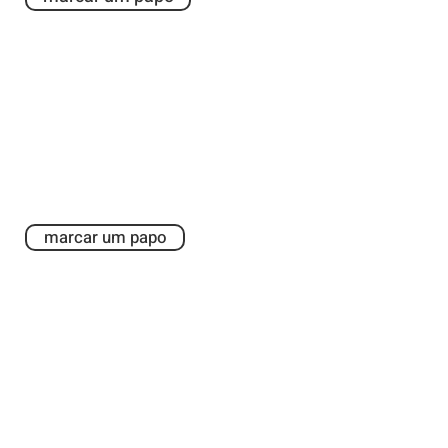
Sou uma editora!
Tenha um espaço na Benfeitoria
para centralizar todas as campanhas
das suas publicações. Entre em
contato em
contato@benfeitoria.com
.
marcar um papo
Quero ser um
embaixador(a)!
Você é uma voz influente no mundo
literário? Estamos preparando
benefícios exclusivos para construir