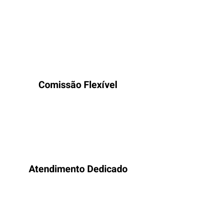
podem ganhar vida na nossa
plataforma, oferecemos benefícios
exclusivos para editoras e escritores:
Comissão Flexível
Pague apenas se quiser e o quanto
quiser
Atendimento Dedicado
Consultoria especializada em todas as
etapas.