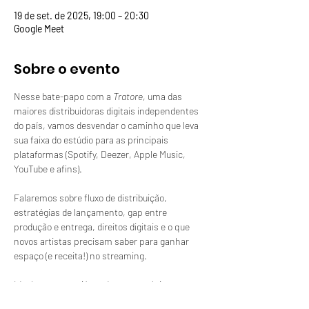
19 de set. de 2025, 19:00 – 20:30
Google Meet
Sobre o evento
Nesse bate-papo com a 
Tratore
, uma das 
maiores distribuidoras digitais independentes 
do país, vamos desvendar o caminho que leva 
sua faixa do estúdio para as principais 
plataformas (Spotify, Deezer, Apple Music, 
YouTube e afins).
Falaremos sobre fluxo de distribuição, 
estratégias de lançamento, gap entre 
produção e entrega, direitos digitais e o que 
novos artistas precisam saber para ganhar 
espaço (e receita!) no streaming.
Ideal para quem já produz suas músicas e quer 
entender os bastidores da distribuição digital — 